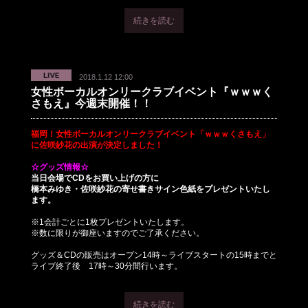
続きを読む
2018.1.12 12:00
女性ボーカルオンリークラブイベント『ｗｗｗく
さもえ』今週末開催！！
福岡！女性ボーカルオンリークラブイベント「ｗｗｗくさもえ」
に佐咲紗花の出演が決定しました！
☆グッズ情報☆
当日会場でCDをお買い上げの方に
橋本みゆき・佐咲紗花の寄せ書きサイン色紙をプレゼントいたし
ます。
※1会計ごとに1枚プレゼントいたします。
※数に限りが御座いますのでご了承ください。
グッズ＆CDの販売はオープン14時～ライブスタートの15時までと
ライブ終了後 17時～30分間行います。
続きを読む