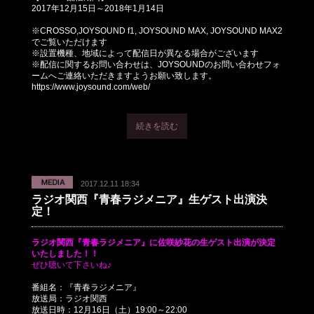
2017年12月15日～2018年1月14日
※CROSSO,JOYSOUND f1, JOYSOUND MAX, JOYSOUND MAX2
でご覧いただけます
※設置機種、地域によって配信日が異なる場合がございます
※配信に関するお問い合わせは、JOYSOUNDのお問い合わせフォ
ームへご連絡いただきますようお願い致します。
https://www.joysound.com/web/
続きを読む
2017.12.11 18:34
ラジオ関西『青春ラジメニア』生ゲスト出演決
定！
ラジオ関西『青春ラジメニア』に佐咲紗花の生ゲスト
出演が決定
いたしました！！
ぜひ聴いて下さいね♪
番組名：『青春ラジメニア』
放送局：ラジオ関西
放送日時：12月16日（土）19:00～22:00