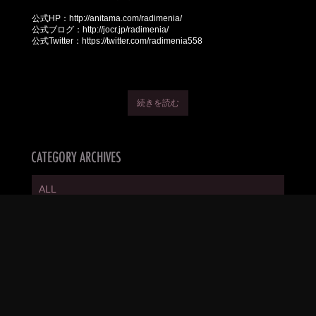
公式HP：
http://anitama.com/radimenia/
公式ブログ：
http://jocr.jp/radimenia/
公式Twitter：
https://twitter.com/radimenia558
続きを読む
ALL
MEDIA
LIVE
RELEASE
EVENT