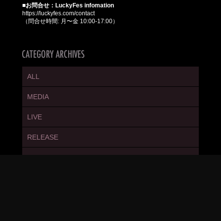
■お問合せ：LuckyFes infomation
https://luckyfes.com/contact
（問合せ時間: 月〜金 10:00-17:00）
ALL
MEDIA
LIVE
RELEASE
EVENT
NEWS