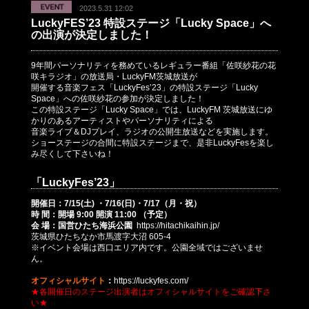
2023.5.31 12:02
LuckyFES’23 特設ステージ「Lucky Space」へ
の出演が決定しました！
9年間パーソナリティを務めているレギュラー番組「佐咲紗花の花
咲キラジオ」
の放送局・LuckyFM茨城放送が
開催する音楽フェス「LuckyFes’23」の特設ステージ「Lucky
Space」への佐咲紗花の参加が決定しました！
この特設ステージ「Lucky Space」では、LuckyFM 茨城放送にゆ
かりのあるアーティストやパーソナリティによる
音楽ライブ＆DJプレイ、ラジオの公開生放送などを実施します。
ショーステージの合間に特設ステージまで、是非LuckyFesを楽し
み尽くして下さいね！
「LuckyFes’23」
開催日：7/15(土) ・7/16(日)・7/17（月・祝）
時 間：開場 9:00 開演 11:00 （予定）
会 場：国営ひたち海浜公園
https://hitachikaihin.jp/
茨城県ひたちなか市馬渡字大沼 605-4
※イベント会場は西口エリア内です。公園全域ではございませ
ん。
オフィシャルサイト
：
https://luckyfes.com/
★各開催日のステージ出演者はオフィシャルサイトをご確認下さ
い★