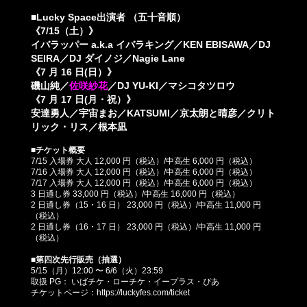
■Lucky Space出演者 （五十音順）
《7/15（土）》
イバラッパー a.k.a イバラキング／KEN EBISAWA／DJ
SEIRA／DJ ダイノジ／Nagie Lane
《7 月 16 日(日）》
磯山純／
佐咲紗花
／DJ YU-KI／マシコタツロウ
《7 月 17 日(月・祝）》
安達勇人／宇宙まお／KATSUMI／京太朗と晴彦／クリト
リック・リス／根本凪
■チケット概要
7/15 入場券 大人 12,000 円（税込）/中高生 6,000 円（税込）
7/16 入場券 大人 12,000 円（税込）/中高生 6,000 円（税込）
7/17 入場券 大人 12,000 円（税込）/中高生 6,000 円（税込）
3 日通し券 33,000 円（税込）/中高生 16,000 円（税込）
2 日通し券（15・16 日） 23,000 円（税込）/中高生 11,000 円
（税込）
2 日通し券（16・17 日） 23,000 円（税込）/中高生 11,000 円
（税込）
■第四次先行販売（抽選）
5/15（月）12:00 〜 6/6（火）23:59
取扱 PG： いばチケ・ローチケ・イープラス・ぴあ
チケットページ：
https://luckyfes.com/ticket